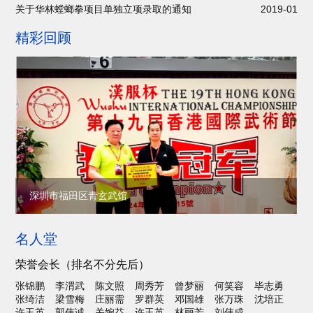
关于华林螳螂拳项目单独立项录取的通知
2019-01
精彩回顾
深圳市福田区青玄武馆
名人堂
荣誉会长（排名不分先后）
张锦鹏
李渭武
陈文照
周秀芳
曾梦丽
何笑容
毕志勇
张绮洁
梁雪梅
庄丽需
罗群英
邓国雄
张万珠
沈培正
许玉英
郭伟诚
关婉芬
许玉英
林丽芳
刘伟成