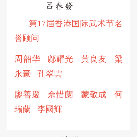
第17届香港国际武术节名
誉顾问
周韶华
鄺耀光
黃良友
梁
永豪
孔翠雲
廖善慶
佘惜蘭
蒙敬成
何
瑞蘭
李國輝