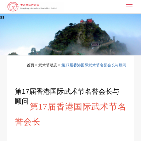
ss
首页
武术节起源
大枪拼刺
演讲与书画
首页
>
武术节动态
>
第17届香港国际武术节名誉会长与顾问
武术节动态
第17届香港国际武术节名誉会长与
联系我们
顾问
第17届香港国际武术节名
誉会长