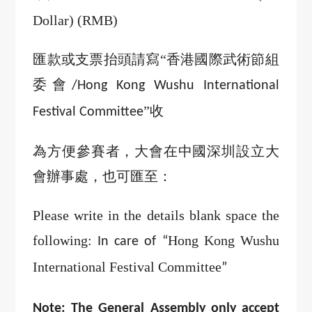
Dollar) (RMB)
匯款或支票抬頭請寫
“香港國際武術節組
委會
/Hong Kong Wushu International
”收
Festival Committee
為方便參賽者，大會在中國深圳設立大
會辦事處，也可匯至：
Please write in the details blank space the
following:
Hong Kong Wushu
In care of
“
International Festival Committee
”
Note:
The General Assembly only accept