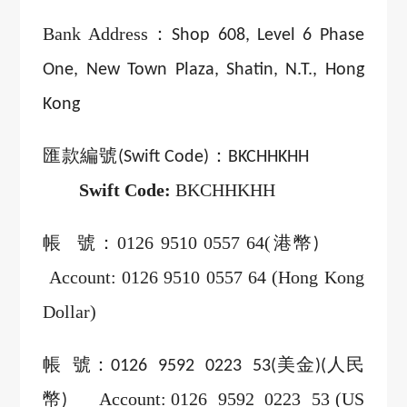
Bank Address
：
Shop 608, Level 6 Phase
One, New Town Plaza, Shatin, N.T., Hong
Kong
匯款編號
：
(Swift Code)
BKCHHKHH
Swift Code:
BKCHHKHH
帳
號：
0126 9510 0557 64(
港幣
)
Account: 0126 9510 0557 64 (Hong Kong
Dollar)
帳 號：
美金
人民
0126 9592 0223 53(
)(
幣
Account: 0126 9592 0223 53 (US
)