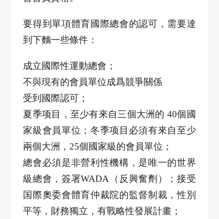
要得到單項體育國際總會的認可，需要達
到下麵一些條件：
成立國際性運動總會；
不與現有的會員單位成爲競爭關係
受到國際認可；
夏季
项目
，至少有來自三個大洲的
40
個國
家級會員單位；冬季
项目
必須有來自至少
兩個大洲，
25
個國家級的會員單位；
總會必須是非營利性機構，是唯一的世界
級總會，簽署
WADA
（反興奮劑）；接受
国
際奧
委
會體育仲裁院的監督制裁，性別
平等，財務獨立，有戰略性發展計畫；