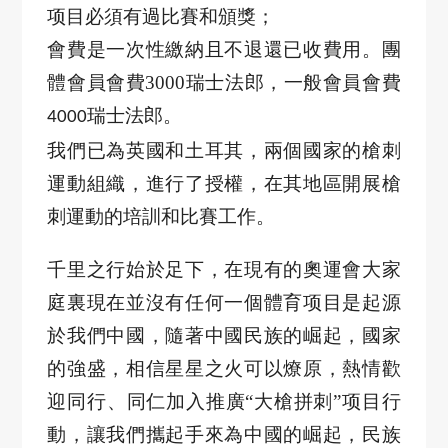
项目
必須有過比賽和頒獎；
會費是一次性繳納且不退還已收費用。團
體會員會費
3000
瑞士法郎，一般會員會費
瑞士法郎。
4000
我們已為英國和土耳其，兩個國家的槍刺
運動組織，進行了授權，在其地區開展槍
刺運動的培訓和比賽工作。
千里之行始於足下，在現有的奧運會大家
庭裏現在並沒有任何一個體育
项目
是起源
於我們中國，隨著中國民族的崛起，國家
的強盛，相信星星之火可以燎原，熱情歡
迎同行、同仁加入推廣
“
大
槍
拼
刺
”
项目
行
動，讓我們攜起手來為中國的崛起，民族