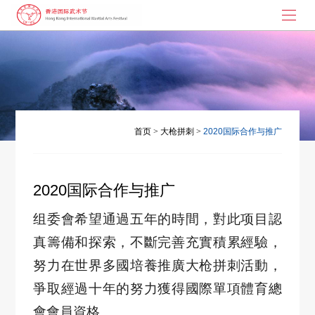
首页
武术节起源
大枪拼刺
首页
>
大枪拼刺
>
2020国际合作与推广
演讲与书画
武术节动态
2020国际合作与推广
联系我们
组
委會希望通過五年的時間，對此
项目
認
真籌備和探索，不斷完善充實積累經驗，
努力在世界多國培養推廣
大枪
拼刺活動，
爭取經過十年的努力獲得國際單項體育總
會會員資格。