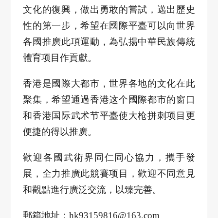
文化的復興，做出勇敢的嘗試，邁出歷史
性的第一步，希望在國際平臺可以向世界
各國推廣此項運動，為弘揚中華民族傳統
體育
项目
作貢獻。
香港是國際大都市，世界各地的文化在此
聚集，希望通過香港
这个
國際都市的
窗口
和香港国际武术节
平臺使
大枪
拼刺
项目
更
便捷的得以推廣。
歡迎各國武術界同仁同心協力，攜手發
展，全力推廣此競賽
项目
，歡迎不同意見
和觀點進行廣泛交流，以臻完善。
郵箱地址：
hk93159816@163.com