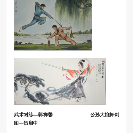
武术对练
—郭祥馨
公孙大娘舞剑
图
—伍启中