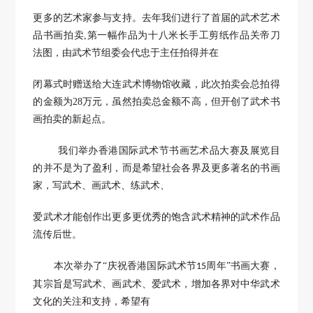
更多的艺术家参与支持。去年我们进行了首届的武术艺术
品书画拍卖
,
第一幅
作品为十八米长手工剪纸作品关帝刀
法图，
由武术节组委会代忠于主任拍得并在
闭幕式时赠送给大连武术博物馆收藏，此次
拍卖会总拍得
的金额为
28
万元，虽然拍卖总金额不高，但开创了武术书
画拍卖的新起点。
我们举办香港国际武术节书画艺术品大赛及展览目
的并不是为了盈利，而是希望社会各界及更多著名的书画
家，写武术、画武术、练武术、
爱武术才能
创作出更多更优秀的饱含武术精神的武术作品
流传后世。
本次举办了
“庆祝香港国际武术节
周年”书画大赛，
15
其宗旨是写武术、画武术、爱武术，增加各界对中华武术
文化的关注和支持，希望有