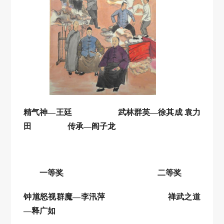
精气神
—王廷
武林群英
—徐其成 袁力
田
传承
—阎子龙
一等奖
二等奖
钟馗怒视群魔
—李汛萍
禅武之道
—释广如