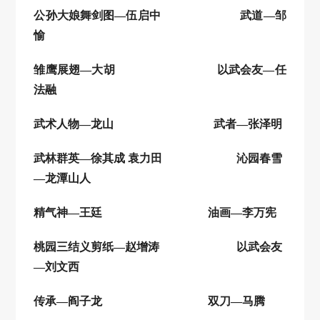
公孙大娘舞剑图
—伍启中
武道
—邹
愉
雏鹰展翅
—大胡
以武会友
—任
法融
武术人物
—龙山
武者
—张泽明
武林群英
—徐其成 袁力田
沁园春雪
—龙潭山人
精气神
—王廷
油画
—李万宪
桃园三结义剪纸
—赵增涛
以武会友
—刘文西
传承
—阎子龙
双刀
—马腾