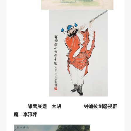
雏鹰展翅
—大胡 钟
馗拔剑怒视群
魔
—李汛萍