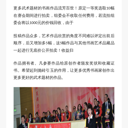
更多武术题
材的书画作品流芳百世！原定一等奖选取
幅
10
在赛会期间进行拍卖，组委会不收取任何费用，若流拍组
委会将以
元的价钱回收，由于
1000
投稿作品众多，艺术作
品欣赏的角度不同难以评定出前后
顺序，后又增加多
幅，这
幅作品与其他书画艺术品藏品
5
5
一起进行无底价公开拍卖！收益归
作品拥有者。凡参赛作品给原创作
者颁发奖状和收藏证
书。希望起到抛砖引玉的作用，让更多优秀书画家创作出
更多更好的武术题材的作品。