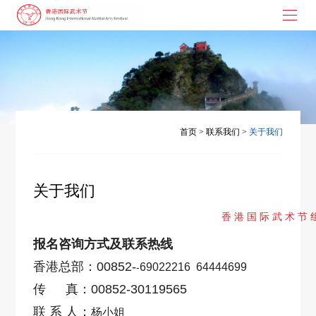
首页
武术节起源
大枪拼刺
首页
>
联系我们
>
关于我们
演讲与书画
武术节动态
关于我们
联系我们
香 港 国 际 武 术 节 
报名咨询方式及联系热线
香港总部：
00852-
69022216 64444699
-
传 真：
00852-30119565
联 系 人：
杨小姐