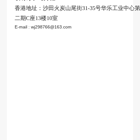
香港地址：沙田火炭山尾街
31-35
号华乐工业中心
二期
C
座
13
楼
10
室
E-mail : wj298766@163.com