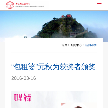
首页
武术节起源
大枪拼刺
首页
>
新闻中心
>
新闻详情
演讲与书画
武术节动态
“包租婆”元秋为获奖者颁奖
联系我们
2016-03-16