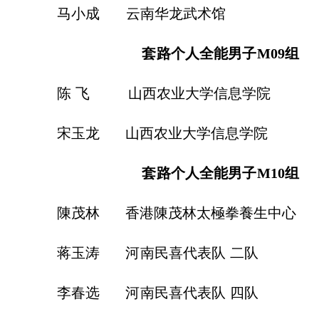
小成
云南华龙武
套路个人全能男子
M09
组
陈
飞
山西农业大学信息学院
玉龙
山西农业大学信息学院
套路个人全能男子
M10
组
茂林
香港陳茂林太極拳養生中心
玉涛
河南民喜代表队
二队
春选
河南民喜代表队
四队