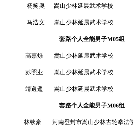
笑奥
嵩山少林延晨武
浩文
嵩山少林延晨武术学校
套路个人全能男子
M05
组
嘉烁
嵩山少林延晨武术学校
照业
嵩山少林延晨武术学校
逍遥
嵩山少林延晨武术学校
套路个人全能男子
M06
组
钦豪
河南登封市嵩山少林古轮拳法