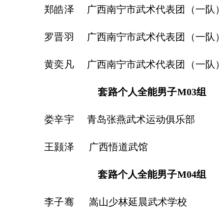
皓泽
广西南宁市武术代表团（
晋羽
广西南宁市武术代表团（
奕凡
广西南宁市武术代表团（
套路个人全能男子
M03
组
辛宇
青岛张燕武术运动俱乐部
颢泽
广西悟道武馆
套路个人全能男子
M04
组
子骞
嵩山少林延晨武术学校