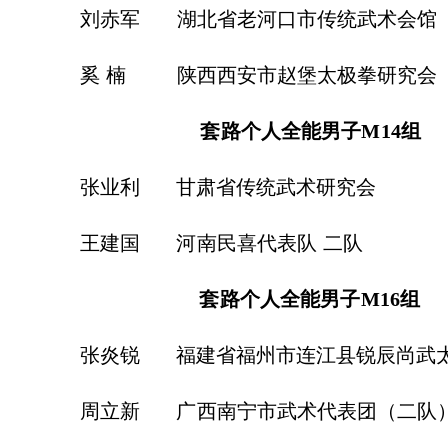
赤军
湖北省老河口市传统武术会馆
奚
楠
陕西西安市赵堡太极拳研究会
套路个人全能男子
M14
组
业利
甘肃省传统武术研究会
建国
河南民喜代表队
二队
套路个人全能男子
M16
组
炎锐
福建省福州市连江县锐辰尚
立新
广西南宁市武术代表团（