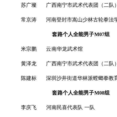
广璨
广西南宁市武术代表团（二队
京涛
河南登封市嵩山少林古轮拳法
套路个人全能男子
M07
组
宗鹏
云南华龙武术馆
泽龙
广西南宁市武术代表团（二队
建标
深圳沙井街道华林派螳螂拳
套路个人全能男子
M08
组
庆飞
河南民喜代表队
一