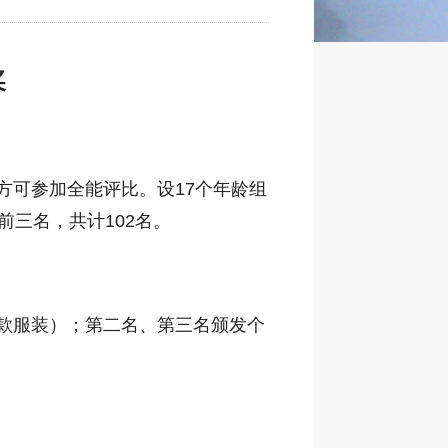
奖
方可参加全能评比。设17个年龄组
前三名，
共计
102
名
。
款服装）；第二名、第三名颁发个