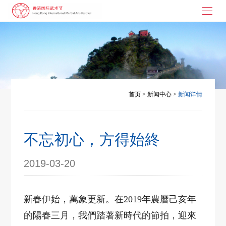
首页
武术节起源
大枪拼刺
首页
>
新闻中心
>
新闻详情
演讲与书画
武术节动态
不忘初心，方得始終
联系我们
2019-03-20
新春伊始，萬象更新。在
2019
年農曆己亥年
的陽春三月，我們踏著新時代的節拍，迎來