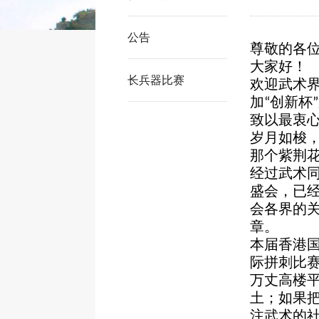
公告
尊敬的各
大家好！
长兵器比赛
欢迎武术
加
创新杯
“
”
致以最衷
岁月如梭
那个紫荆
经过武术
盛会，已
会各界的
章。
本届香港
际拼刺比
万丈高楼
土；如果
注武术的