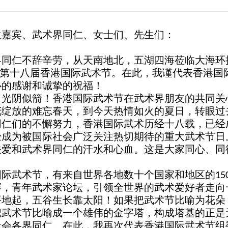
位嘉宾、武术界同仁、女士们、先生们：
界同仁不辞辛劳，从天南地北，五湖四海莅临大海环
第十八届香港国际武术节。在此，我谨代表香港国
心的感谢和诚挚的祝福！
，光阴似箭！香港国际武术节在武术界朋友的共同关
花绽放的难忘春天，到今天热情如火的
夏日
，转眼过
同仁们的不懈努力，香港国际武术
历经十八载
，已经
经成为被国际社会广泛关注热切期待的重大武术节日
关爱和武术界同仁的汗水和心血。这是大家同心、同
国际武术节，有来自世界各地数十个国家和地区的
15
赛，
青年武术家论坛，
引领全世界的武术爱好者走向
平地起，五谷生长靠太阳！如果把武术节比喻为花朵
把武术节比喻成一个雄伟的金字塔，构成塔基的正是
社会各界同仁。在此，我再次代表香港国际武术节组