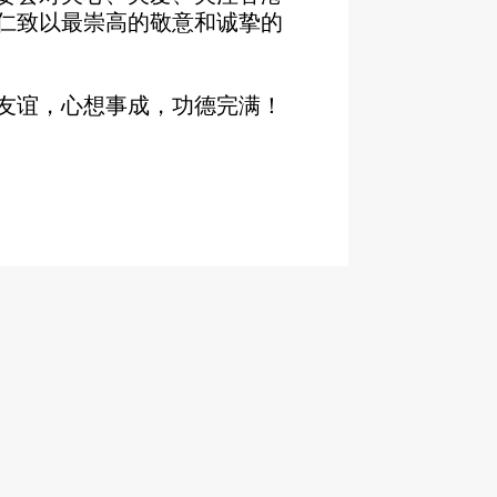
仁致以最崇高的敬意和诚挚的
友谊
，
心想事成，功德完满！