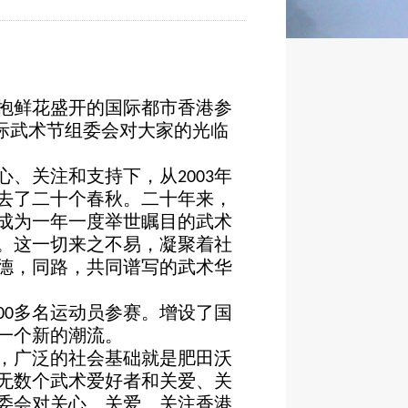
抱鲜花盛开的国际都市香港参
际武术节组委会对大家的光临
心、关注和支持下，从
年
2003
去了二十个春秋。二十年来，
成为一年一度举世瞩目的武术
。这一切来之不易，凝聚着社
德，
同路
，共同谱写的武术华
多名运动员参赛。增设了国
00
一个新的潮流。
，广泛的社会基础就是肥田沃
无数个武术爱好者和关爱、关
委会对关心、关爱、关注香港