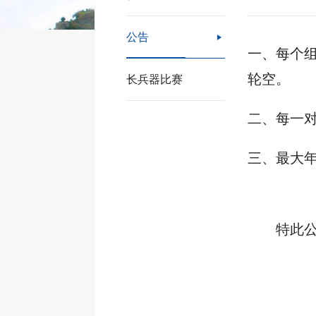
公告

一、每个
轮空。
长兵器比赛
二、每一
三、最大
特此