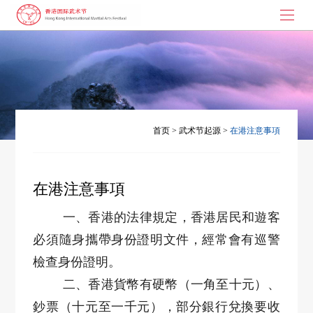
首页
武术节起源
大枪拼刺
首页
>
武术节起源
>
在港注意事項
演讲与书画
武术节动态
在港注意事項
联系我们
一、香港的法律規定，香港居民和遊客
必須隨身攜帶身份證明文件，經常會有巡警
檢查身份證明。
二、香港貨幣有硬幣（一角至十元）、
鈔票（十元至一千元），部分銀行兌換要收