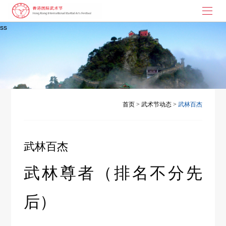
ss
首页
武术节起源
大枪拼刺
演讲与书画
首页
>
武术节动态
>
武林百杰
武术节动态
武林百杰
联系我们
武林尊者（排名不分先
后）