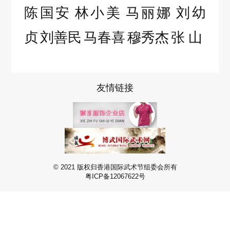
陈国安
林小美
马丽娜
刘幼
贞
刘善民
马春喜
穆秀杰
张
山
友情链接
© 2021 版权归香港国际武术节组委会所有
粤ICP备12067622号