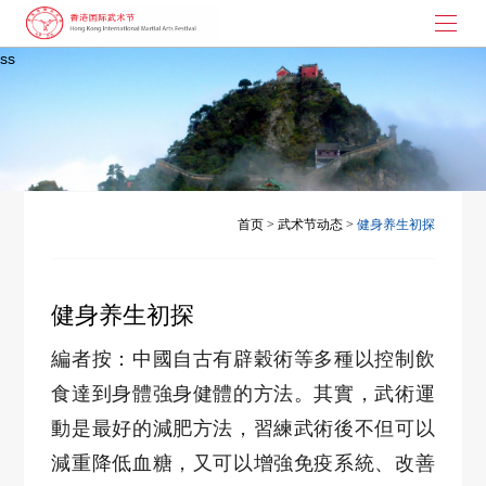
ss
首页
武术节起源
大枪拼刺
演讲与书画
首页
>
武术节动态
>
健身养生初探
武术节动态
健身养生初探
联系我们
編者按：中國自古有辟穀術等多種以控制飲
食達到身體強身健體的方法。其實，武術運
動是最好的減肥方法，習練武術後不但可以
減重降低血糖，又可以增強免疫系統、改善