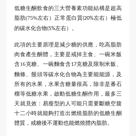
低糖生酮飲食的三大營養素功能結構是超高
脂肪
(75%
左右）正常蛋白質
左右）極低
(20%
的碳水化合物
左右）。
(5%
此項的主要原理是減少糖的供應，吃高脂肪
肉食產生酮體，主要是戒掉主食、一碗米飯
含
16
克糖、一碗麵食含
克糖及限制米飯、
17
麵條、饅頭等碳水化合物為主要能能源，及
所有的水果，水果含糖量很高，除非是番石
榴等低糖水果，啟動低糖生酮作用，最多三
天就見效：易瘦型的人可能只需要斷糖空腹
十二小時就能夠打造出燃燒脂肪的低糖生酮
體質，戒糖後不運動也能燃燒體內脂肪。