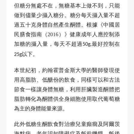
但糖分無處不在，無糖基本上做不到，只能
做到儘量少攝入糖分。糖分每天攝入量不超
過五十克身體自然產生酮體。根據《中國居
民膳食指南（
2016
）》健康成年人應控制添
加糖的攝入量，每天不超過
最好控制在
50g,
以下。
25g
本世紀初，約翰霍普金斯大學的醫師發現使
用高脂肪、低醣份的飲食，同樣可以和古法
節食一樣讓身體無糖，利用肝臟製造酮體把
脂肪轉化為酮體供全身細胞使用取代葡萄糖
為主的身體能量來源。
此外低糖生酮飲食對治療兒童癲癇及阿爾茨
海默病、老年認知障礙症及飯前饑餓、飯後