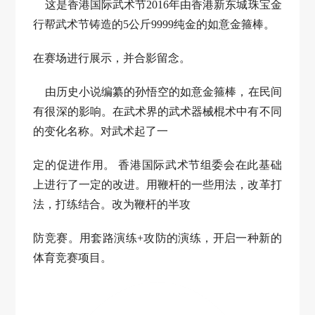
这是香港国际武术节2016年由香港新东城珠宝金
行帮武术节铸造的5公斤9999纯金的如意金箍棒。
在赛场进行展示，并合影留念。
由历史小说编纂的孙悟空的如意金箍棒，在民间
有很深的影响。在武术界的武术器械棍术中有不同
的变化名称。对武术起了一
定的促进作用。
香港国际武术节组委会在此基础
上进行了一定的改进。用鞭杆的一些用法，改革打
法，打练结合。改为鞭杆的半攻
防竞赛。用套路演练+攻防的演
练，开启一种新的
体育竞赛项目。