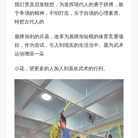
我们受其启发联想，为发挥现代人的勇于拼搏，敢
于争强的精神，不怕打击，乐于自强的心理素质。
特把古代人的
盾牌加剑的兵器，改革为盾牌加短棍的体育竞赛项
目，作为尝试，引入到现实的生活当中。愿为武术
运动增添一朵
小花，望更多的人加入到喜欢武术的行列。